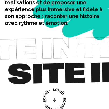
réalisations et de proposer une
expérience plus immersive et fidèle à
son approche : raconter une histoire
ITE IN
avec rythme et émotion.
● SITE
scroll • scroll • scroll • scroll •