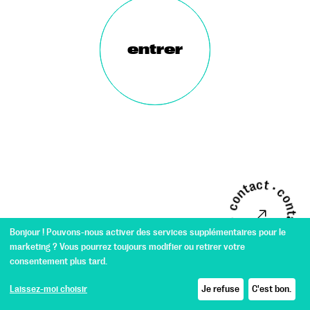
entrer
contact • contact • contact •
contact • contact • c
Bonjour ! Pouvons-nous activer des services supplémentaires pour le
marketing ? Vous pourrez toujours modifier ou retirer votre
consentement plus tard.
ANNECY
04:17
contact@genesii.fr
|
(+33)9 86 47 76 45
|
Mentions légales
Laissez-moi choisir
Je refuse
C'est bon.